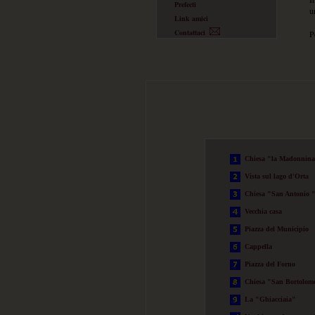
Prefecti
u
Link amici
Contattaci
P
Chiesa "la Madonnin
Vista sul lago d'Orta
Chiesa "San Antonio 
Vecchia casa
Piazza del Municipio
Cappella
Piazza del Forno
Chiesa "San Bortolom
La "Ghiacciaia"