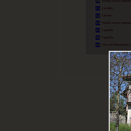
Vecchia strada comunal
Lavatoio
Cascata
Vecchia strada comunal
Cappella
Cappella
Vista sul Monttarone e