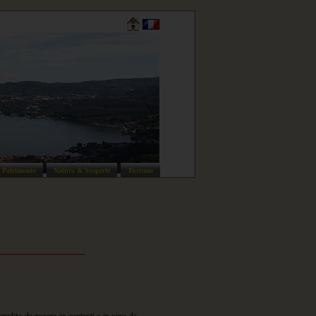
Patrimonio
Natura & Scoperte
Turismo
credito da pagare in contanti e in vino da