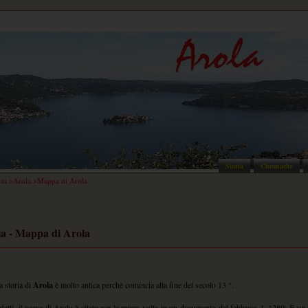
Storia
Chronache
qui >Arola >Mappa di Arola
a - Mappa di Arola
a storia di
Arola
è molto antica perchè comincia alla fine del secolo 13 °.
nfatti, il nome di Arola è citato per la prima volta in un documento del febbraio 4, 1289; È un 