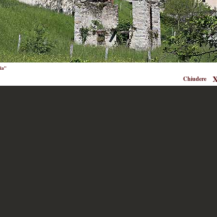
aia"
Chiudere