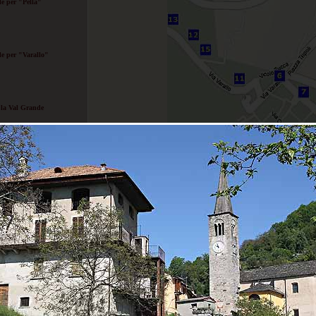
e per "Pella"
e per "Varallo"
 la Val Grande