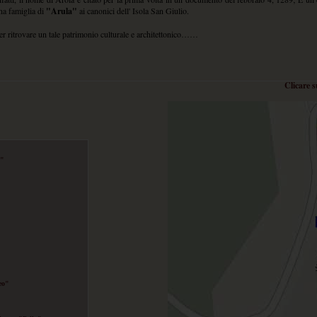
na famiglia di
"Arula"
ai canonici dell' Isola San Giulio.
er ritrovare un tale patrimonio culturale e architettonico……
Clicare
a"
"
eo"